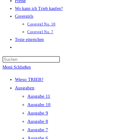
Presse
Wo kann ich Trieb kaufen?
Covergirls
Covergirl No. 10
Covergirl No. 7
Texte einreichen
Website-
Suche
Press
umschalten
Escape
Menü
Schließen
to
Wieso TRIEB?
close
Ausgaben
the
Ausgabe 11
search
Ausgabe 10
panel.
Ausgabe 9
Ausgabe 8
Ausgabe 7
Ausgabe 6