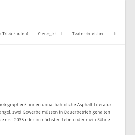
Website-
h Trieb kaufen?
Covergirls
Texte einreichen
Suche
umschalt
 Photographen/ -innen unnachahmliche Asphalt-Literatur
angel, zwei Gewerbe müssen in Dauerbetrieb gehalten
abe erst 2035 oder im nächsten Leben oder mein Söhne